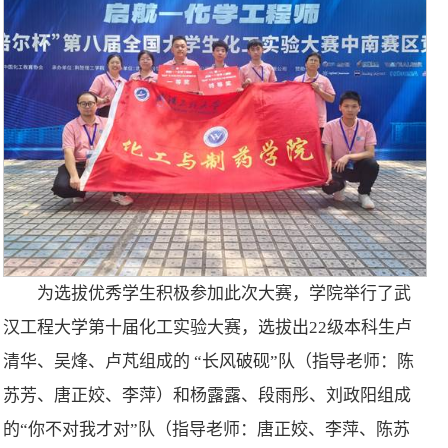
为选拔优秀学生积极参加此次大赛，学院举行了武
汉工程大学第十届化工实验大赛，选拔出22级本科生卢
清华、吴烽、卢芃组成的 “长风破砚”队（指导老师：陈
苏芳、唐正姣、李萍）和杨露露、段雨彤、刘政阳组成
的“你不对我才对”队（指导老师：唐正姣、李萍、陈苏